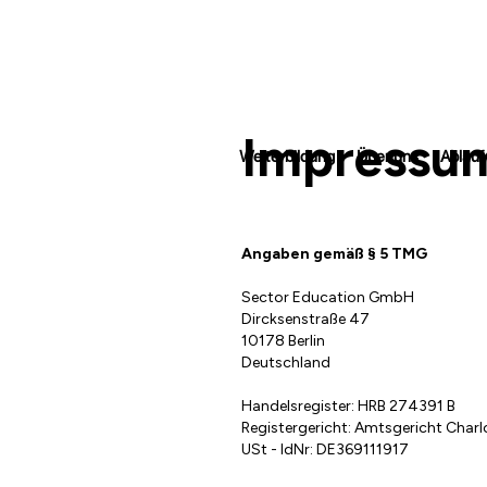
Impressu
Weiterbildung
Über uns
Ablauf
Angaben gemäß § 5 TMG
Sector Education GmbH
Dircksenstraße 47
10178 Berlin
Deutschland
Handelsregister: HRB 274391 B
Registergericht: Amtsgericht Char
USt - IdNr: DE369111917